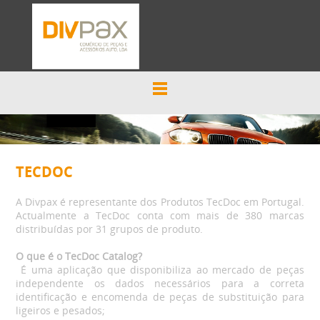
TECDOC
A Divpax é representante dos Produtos TecDoc em Portugal.
Actualmente a TecDoc conta com mais de 380 marcas
distribuídas por 31 grupos de produto.
O que é o TecDoc Catalog?
É uma aplicação que disponibiliza ao mercado de peças
independente os dados necessários para a correta
identificação e encomenda de peças de substituição para
ligeiros e pesados;